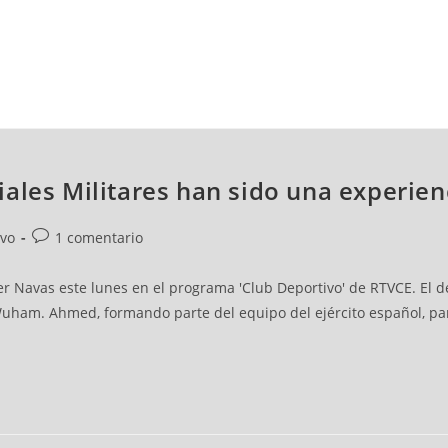
NCESTO
BALONMANO
WATERPOLO
POLIDEPORTIVO
ales Militares han sido una experienc
ivo
1 comentario
er Navas este lunes en el programa 'Club Deportivo' de RTVCE. El de
uham. Ahmed, formando parte del equipo del ejército español, par