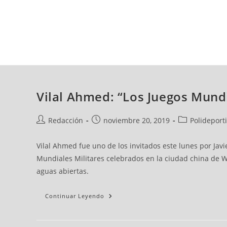
viernes, 07 ago, 2026
AD CEUTA
FÚTBOL
FÚTBOL SALA
BALO
Vilal Ahmed: “Los Juegos Mundi
Redacción
noviembre 20, 2019
Polideport
Vilal Ahmed fue uno de los invitados este lunes por Javi
Mundiales Militares celebrados en la ciudad china de W
aguas abiertas.
Continuar Leyendo