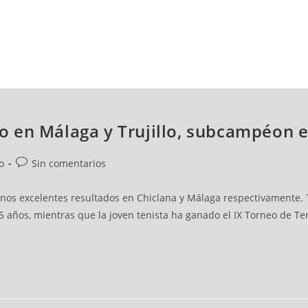
NCESTO
BALONMANO
WATERPOLO
POLIDEPORTIVO
 en Málaga y Trujillo, subcampéon e
o
Sin comentarios
os excelentes resultados en Chiclana y Málaga respectivamente. Tru
5 años, mientras que la joven tenista ha ganado el IX Torneo de Ten