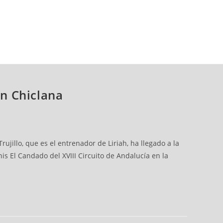
n Chiclana
jillo, que es el entrenador de Liriah, ha llegado a la
is El Candado del XVIII Circuito de Andalucía en la