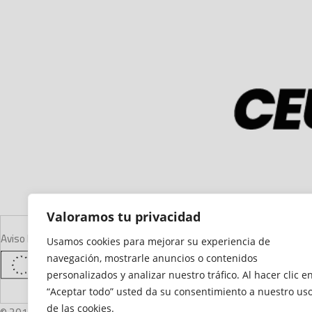
Valoramos tu privacidad
Aviso Legal
Declaración de Accesibilidad
Mapa del Sitio
Política de Cooki
Usamos cookies para mejorar su experiencia de
navegación, mostrarle anuncios o contenidos
personalizados y analizar nuestro tráfico. Al hacer clic e
“Aceptar todo” usted da su consentimiento a nuestro us
de las cookies.