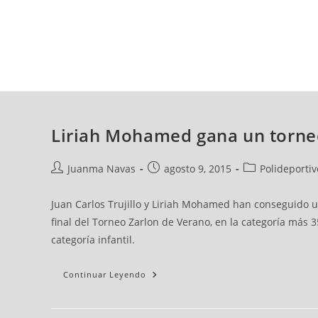
viernes, 07 ago, 2026
AD CEUTA
FÚTBOL
FÚTBOL SALA
BALO
Liriah Mohamed gana un torneo
Juanma Navas
agosto 9, 2015
Polideportiv
Juan Carlos Trujillo y Liriah Mohamed han conseguido un
final del Torneo Zarlon de Verano, en la categoría más 3
categoría infantil.
Continuar Leyendo