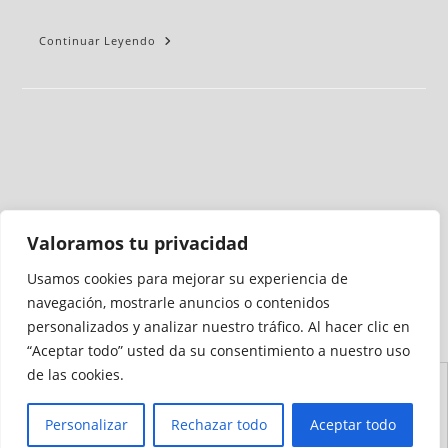
Continuar Leyendo
Valoramos tu privacidad
Usamos cookies para mejorar su experiencia de
Medio auditado por
navegación, mostrarle anuncios o contenidos
personalizados y analizar nuestro tráfico. Al hacer clic en
“Aceptar todo” usted da su consentimiento a nuestro uso
de las cookies.
Aviso
Declaración de
Mapa del
Política de
Política de
Legal
Accesibilidad
Sitio
Cookies
Privacidad
Personalizar
Rechazar todo
Aceptar todo