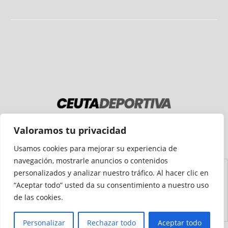
Medio auditado por
Valoramos tu privacidad
Usamos cookies para mejorar su experiencia de
navegación, mostrarle anuncios o contenidos
personalizados y analizar nuestro tráfico. Al hacer clic en
Aviso
Declaración de
Mapa del
Política de
Política de
“Aceptar todo” usted da su consentimiento a nuestro uso
Legal
Accesibilidad
Sitio
Cookies
Privacidad
de las cookies.
Personalizar
Rechazar todo
Aceptar todo