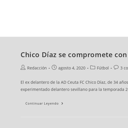
viernes, 07 ago, 2026
AD CEUTA
FÚTBOL
FÚTBOL SALA
BALO
Chico Díaz se compromete con 
Redacción
agosto 4, 2020
Fútbol
3 c
El ex delantero de la AD Ceuta FC Chico Díaz, de 34 añ
experimentado delantero sevillano para la temporada 20
Continuar Leyendo