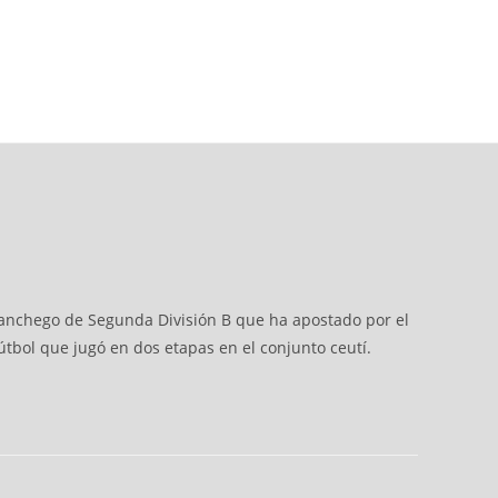
-manchego de Segunda División B que ha apostado por el
tbol que jugó en dos etapas en el conjunto ceutí.