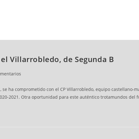
NCESTO
BALONMANO
WATERPOLO
POLIDEPORTIVO
el Villarrobledo, de Segunda B
omentarios
os, se ha comprometido con el CP Villarrobledo, equipo castellano
20-2021. Otra oportunidad para este auténtico trotamundos del fú