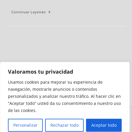
Continuar Leyendo
Valoramos tu privacidad
Usamos cookies para mejorar su experiencia de
Medio auditado por
navegación, mostrarle anuncios o contenidos
personalizados y analizar nuestro tráfico. Al hacer clic en
“Aceptar todo” usted da su consentimiento a nuestro uso
de las cookies.
Aviso
Declaración de
Mapa del
Política de
Política de
Legal
Accesibilidad
Sitio
Cookies
Privacidad
Personalizar
Rechazar todo
Aceptar todo