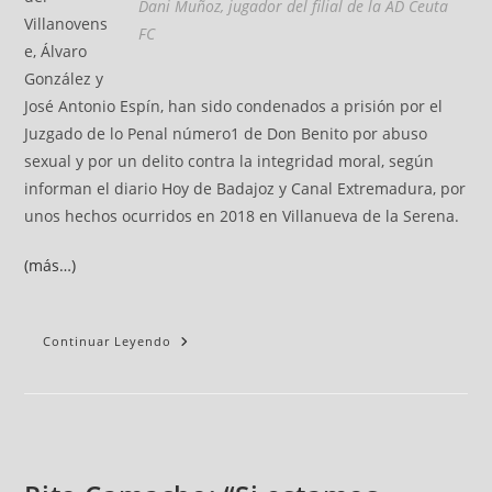
Dani Muñoz, jugador del filial de la AD Ceuta
Villanovens
FC
e, Álvaro
González y
José Antonio Espín, han sido condenados a prisión por el
Juzgado de lo Penal número1 de Don Benito por abuso
sexual y por un delito contra la integridad moral, según
informan el diario Hoy de Badajoz y Canal Extremadura, por
unos hechos ocurridos en 2018 en Villanueva de la Serena.
(más…)
Continuar Leyendo