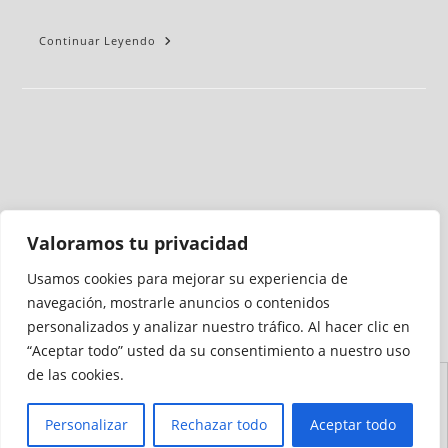
Continuar Leyendo
Valoramos tu privacidad
Usamos cookies para mejorar su experiencia de
Medio auditado por
navegación, mostrarle anuncios o contenidos
personalizados y analizar nuestro tráfico. Al hacer clic en
“Aceptar todo” usted da su consentimiento a nuestro uso
de las cookies.
Aviso
Declaración de
Mapa del
Política de
Política de
Legal
Accesibilidad
Sitio
Cookies
Privacidad
Personalizar
Rechazar todo
Aceptar todo