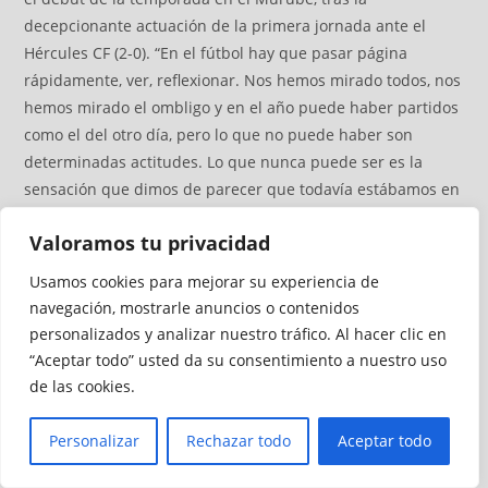
decepcionante actuación de la primera jornada ante el
Hércules CF (2-0). “En el fútbol hay que pasar página
rápidamente, ver, reflexionar. Nos hemos mirado todos, nos
hemos mirado el ombligo y en el año puede haber partidos
como el del otro día, pero lo que no puede haber son
determinadas actitudes. Lo que nunca puede ser es la
sensación que dimos de parecer que todavía estábamos en
pretemporada o no dar esa importancia que tiene
Valoramos tu privacidad
cualquier partido con la camiseta del Ceuta”.
Usamos cookies para mejorar su experiencia de
Continuar Leyendo
navegación, mostrarle anuncios o contenidos
personalizados y analizar nuestro tráfico. Al hacer clic en
“Aceptar todo” usted da su consentimiento a nuestro uso
de las cookies.
Personalizar
Rechazar todo
Aceptar todo
El Fuenlabrada, eliminado de la
Copa RFEF antes de visitar al