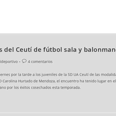
NCESTO
BALONMANO
WATERPOLO
POLIDEPORTIVO
es del Ceutí de fútbol sala y balonma
lideportivo
4 comentarios
viernes por la tarde a los juveniles de la SD UA Ceutí de las moda
Carolina Hurtado de Mendoza, el encuentro ha tenido lugar en el s
nmano por los éxitos cosechados esta temporada.