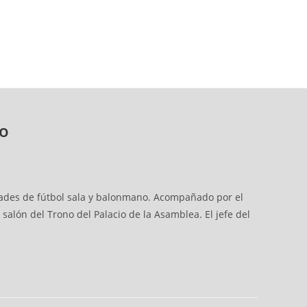
no
lidades de fútbol sala y balonmano. Acompañado por el
alón del Trono del Palacio de la Asamblea. El jefe del