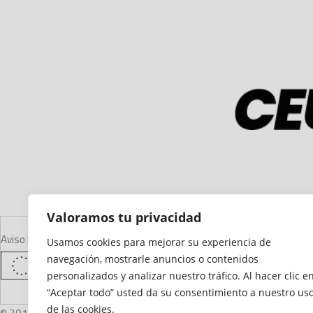
Valoramos tu privacidad
Aviso Legal
Declaración de Accesibilidad
Mapa del Sitio
Política de Cooki
Usamos cookies para mejorar su experiencia de
navegación, mostrarle anuncios o contenidos
personalizados y analizar nuestro tráfico. Al hacer clic e
“Aceptar todo” usted da su consentimiento a nuestro us
de las cookies.