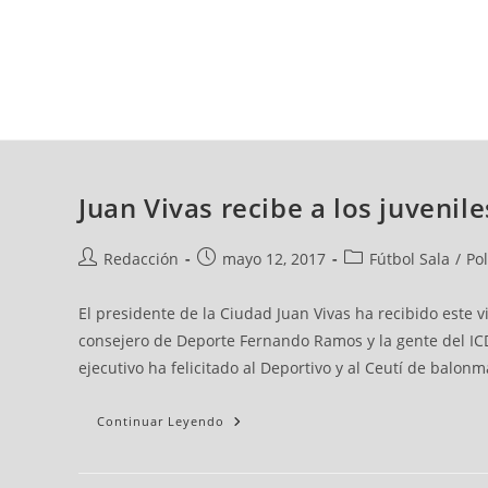
viernes, 07 ago, 2026
AD CEUTA
FÚTBOL
FÚTBOL SALA
BALO
Juan Vivas recibe a los juvenil
Redacción
mayo 12, 2017
Fútbol Sala
/
Po
El presidente de la Ciudad Juan Vivas ha recibido este 
consejero de Deporte Fernando Ramos y la gente del ICD 
ejecutivo ha felicitado al Deportivo y al Ceutí de balo
Continuar Leyendo