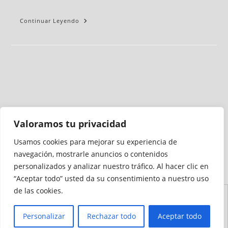
Continuar Leyendo
Valoramos tu privacidad
Usamos cookies para mejorar su experiencia de
Medio auditado por
navegación, mostrarle anuncios o contenidos
personalizados y analizar nuestro tráfico. Al hacer clic en
“Aceptar todo” usted da su consentimiento a nuestro uso
de las cookies.
Aviso
Declaración de
Mapa del
Política de
Política de
Legal
Accesibilidad
Sitio
Cookies
Privacidad
Personalizar
Rechazar todo
Aceptar todo