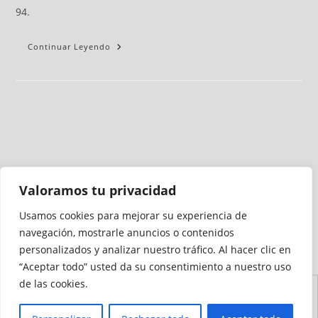
94.
Continuar Leyendo
Valoramos tu privacidad
Usamos cookies para mejorar su experiencia de
Medio auditado por
navegación, mostrarle anuncios o contenidos
personalizados y analizar nuestro tráfico. Al hacer clic en
“Aceptar todo” usted da su consentimiento a nuestro uso
de las cookies.
Aviso
Declaración de
Mapa del
Política de
Política de
Legal
Accesibilidad
Sitio
Cookies
Privacidad