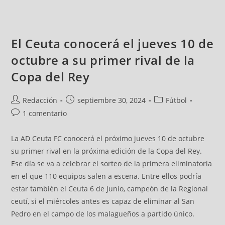
El Ceuta conocerá el jueves 10 de
octubre a su primer rival de la
Copa del Rey
Redacción
septiembre 30, 2024
Fútbol
1 comentario
La AD Ceuta FC conocerá el próximo jueves 10 de octubre
su primer rival en la próxima edición de la Copa del Rey.
Ese día se va a celebrar el sorteo de la primera eliminatoria
en el que 110 equipos salen a escena. Entre ellos podría
estar también el Ceuta 6 de Junio, campeón de la Regional
ceutí, si el miércoles antes es capaz de eliminar al San
Pedro en el campo de los malagueños a partido único.