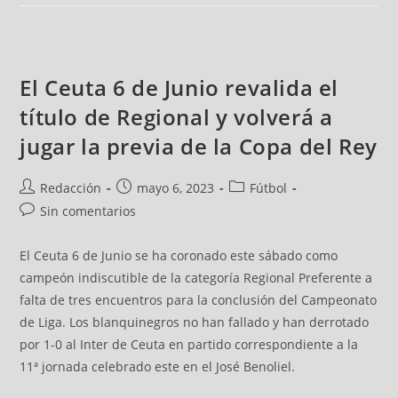
El Ceuta 6 de Junio revalida el
título de Regional y volverá a
jugar la previa de la Copa del Rey
Redacción
mayo 6, 2023
Fútbol
Sin comentarios
El Ceuta 6 de Junio se ha coronado este sábado como
campeón indiscutible de la categoría Regional Preferente a
falta de tres encuentros para la conclusión del Campeonato
de Liga. Los blanquinegros no han fallado y han derrotado
por 1-0 al Inter de Ceuta en partido correspondiente a la
11ª jornada celebrado este en el José Benoliel.