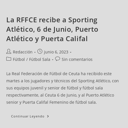
La RFFCE recibe a Sporting
Atlético, 6 de Junio, Puerto
Atlético y Puerta Califal
Redacción
junio 6, 2023
Fútbol
/
Fútbol Sala
Sin comentarios
La Real Federación de Fútbol de Ceuta ha recibido este
martes a los jugadores y técnicos del Sporting Atlético, con
sus equipos juvenil y senior de fútbol y fútbol sala
respectivamente, al Ceuta 6 de Junio, y al Puerto Atlético
senior y Puerta Califal Femenino de fútbol sala.
Continuar Leyendo