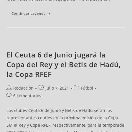
Continuar Leyendo
El Ceuta 6 de Junio jugará la
Copa del Rey y el Betis de Hadú,
la Copa RFEF
Redacción
julio 7, 2021
Fútbol
6 comentarios
Los clubes Ceuta 6 de Junio y Betis de Hadú serán los
representantes ceutíes en la próxima edición de la Copa
SM el Rey y Copa RFEF, respectivamente, para la temporada