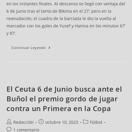
en los instantes finales. Al descanso se llegó con ventaja del
6 de Junio tras el tanto de Bikima en el 27’, pero en la
reanudación, el cuadro de la barriada le dio la vuelta al
marcador con los goles de Yusef y Hamsa en los minutos 67’
y 87’.
Continuar Leyendo
El Ceuta 6 de Junio busca ante el
Buñol el premio gordo de jugar
contra un Primera en la Copa
Redacción
octubre 10, 2023
Fútbol
1 comentario