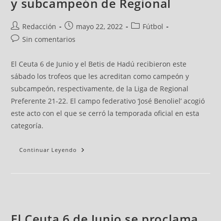
y subcampeón de Regional
Redacción
mayo 22, 2022
Fútbol
Sin comentarios
El Ceuta 6 de Junio y el Betis de Hadú recibieron este
sábado los trofeos que les acreditan como campeón y
subcampeón, respectivamente, de la Liga de Regional
Preferente 21-22. El campo federativo ‘José Benoliel’ acogió
este acto con el que se cerró la temporada oficial en esta
categoría.
Continuar Leyendo
El Ceuta 6 de Junio se proclama