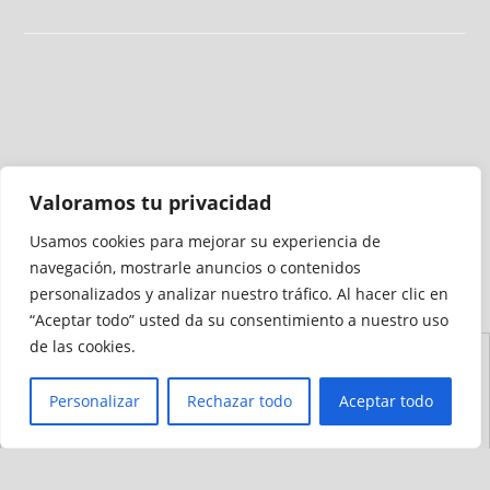
Valoramos tu privacidad
Usamos cookies para mejorar su experiencia de
Medio auditado por
navegación, mostrarle anuncios o contenidos
personalizados y analizar nuestro tráfico. Al hacer clic en
“Aceptar todo” usted da su consentimiento a nuestro uso
de las cookies.
Aviso
Declaración de
Mapa del
Política de
Política de
Legal
Accesibilidad
Sitio
Cookies
Privacidad
Personalizar
Rechazar todo
Aceptar todo
© 2012 - 2026 Ceuta Deportiva - Diario Digital Deportivo