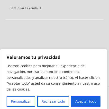
Continuar Leyendo
Valoramos tu privacidad
Usamos cookies para mejorar su experiencia de
Medio auditado por
navegación, mostrarle anuncios o contenidos
personalizados y analizar nuestro tráfico. Al hacer clic en
“Aceptar todo” usted da su consentimiento a nuestro uso
de las cookies.
Aviso
Declaración de
Mapa del
Política de
Política de
Legal
Accesibilidad
Sitio
Cookies
Privacidad
Personalizar
Rechazar todo
Aceptar todo