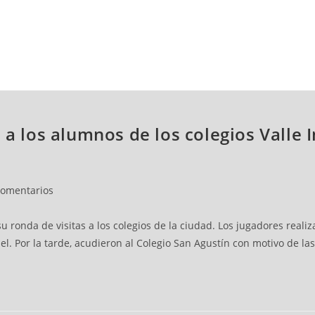
NCESTO
BALONMANO
WATERPOLO
POLIDEPORTIVO
 a los alumnos de los colegios Valle I
comentarios
su ronda de visitas a los colegios de la ciudad. Los jugadores real
iel. Por la tarde, acudieron al Colegio San Agustín con motivo de las