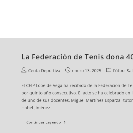
jueves, 06 ago, 2026
AD CEUTA
FÚTBOL
FÚTBOL SALA
BALO
La Federación de Tenis dona 4
Ceuta Deportiva
enero 13, 2025
Fútbol Sa
El CEIP Lope de Vega ha recibido de la Federación de Te
por quinto año consecutivo. El acto se ha celebrado en 
de uno de sus docentes, Miguel Martínez Esparza -tutor 
Isabel Jiménez.
Continuar Leyendo