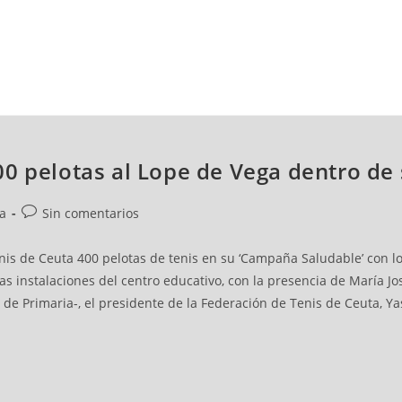
NCESTO
BALONMANO
WATERPOLO
POLIDEPORTIVO
00 pelotas al Lope de Vega dentro de
la
Sin comentarios
nis de Ceuta 400 pelotas de tenis en su ‘Campaña Saludable’ con lo
las instalaciones del centro educativo, con la presencia de María
de Primaria-, el presidente de la Federación de Tenis de Ceuta, Yas