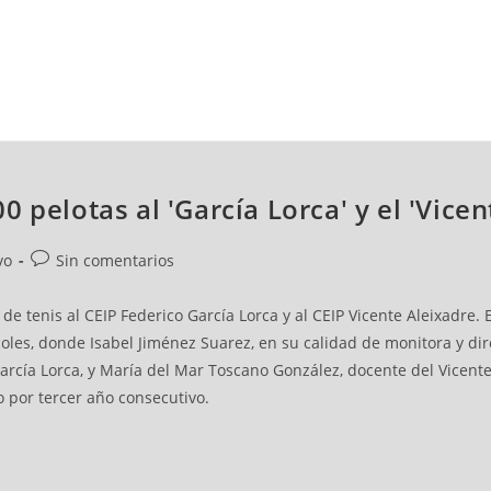
NCESTO
BALONMANO
WATERPOLO
POLIDEPORTIVO
 pelotas al 'García Lorca' y el 'Vicen
vo
Sin comentarios
e tenis al CEIP Federico García Lorca y al CEIP Vicente Aleixadre. 
oles, donde Isabel Jiménez Suarez, en su calidad de monitora y dir
arcía Lorca, y María del Mar Toscano González, docente del Vicente
o por tercer año consecutivo.