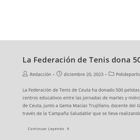
sábado, 08 ago, 2026
AD CEUTA
FÚTBOL
FÚTBOL SALA
BALO
La Federación de Tenis dona 500
Redacción
diciembre 20, 2023
Polideporti
La Federación de Tenis de Ceuta ha donado 500 pelotas d
centros educativos entre las jornadas de martes y miérc
de Ceuta, junto a Gema Macías Trujillano, docente del G
través de la ‘Campaña Saludable’ que se lleva realizand
Continuar Leyendo