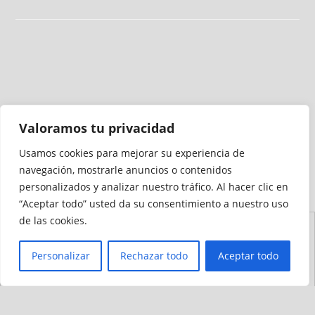
Valoramos tu privacidad
Usamos cookies para mejorar su experiencia de
Medio auditado por
navegación, mostrarle anuncios o contenidos
personalizados y analizar nuestro tráfico. Al hacer clic en
“Aceptar todo” usted da su consentimiento a nuestro uso
de las cookies.
Aviso
Declaración de
Mapa del
Política de
Política de
Legal
Accesibilidad
Sitio
Cookies
Privacidad
Personalizar
Rechazar todo
Aceptar todo
© 2012 - 2026 Ceuta Deportiva - Diario Digital Deportivo