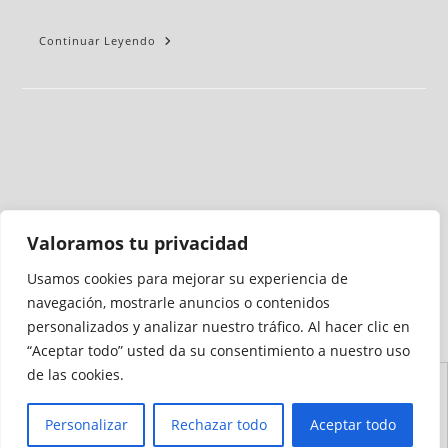
Continuar Leyendo
Valoramos tu privacidad
Usamos cookies para mejorar su experiencia de
Medio auditado por
navegación, mostrarle anuncios o contenidos
personalizados y analizar nuestro tráfico. Al hacer clic en
“Aceptar todo” usted da su consentimiento a nuestro uso
de las cookies.
Aviso
Declaración de
Mapa del
Política de
Política de
Legal
Accesibilidad
Sitio
Cookies
Privacidad
Personalizar
Rechazar todo
Aceptar todo