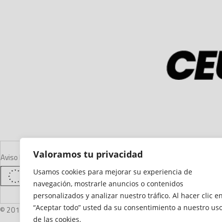
Valoramos tu privacidad
Aviso Legal
Declaración de Accesibilidad
Mapa del Sitio
Política de Cooki
Usamos cookies para mejorar su experiencia de
navegación, mostrarle anuncios o contenidos
personalizados y analizar nuestro tráfico. Al hacer clic e
“Aceptar todo” usted da su consentimiento a nuestro us
© 2012 - 2026 Ceuta Deportiva - Diario Digital Deportivo
de las cookies.