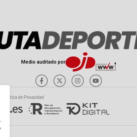
Medio auditado por
es
Política de Privacidad
n
o