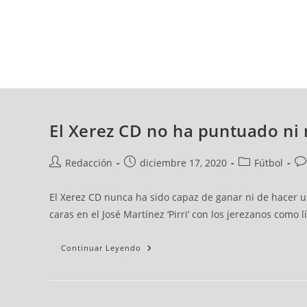
jueves, 06 ago, 2026
AD CEUTA
FÚTBOL
FÚTBOL SALA
BALO
El Xerez CD no ha puntuado ni 
Redacción
diciembre 17, 2020
Fútbol
El Xerez CD nunca ha sido capaz de ganar ni de hacer u
caras en el José Martínez ‘Pirri’ con los jerezanos como 
Continuar Leyendo