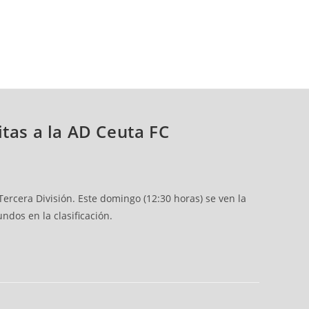
tas a la AD Ceuta FC
rcera División. Este domingo (12:30 horas) se ven la
ndos en la clasificación.