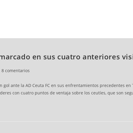
NCESTO
BALONMANO
WATERPOLO
POLIDEPORTIVO
marcado en sus cuatro anteriores visi
8 comentarios
n gol ante la AD Ceuta FC en sus enfrentamientos precedentes en Te
líderes con cuatro puntos de ventaja sobre los ceutíes, que son segu