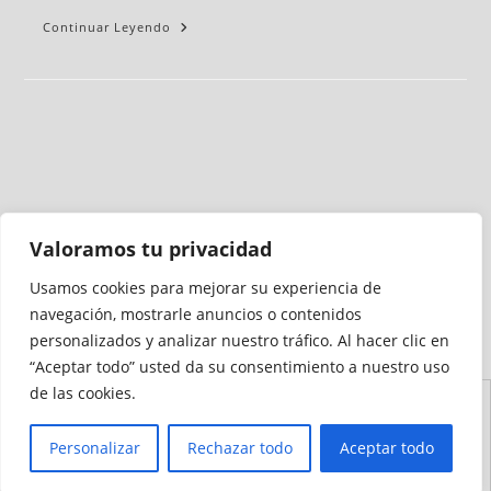
Continuar Leyendo
Valoramos tu privacidad
Usamos cookies para mejorar su experiencia de
Medio auditado por
navegación, mostrarle anuncios o contenidos
personalizados y analizar nuestro tráfico. Al hacer clic en
“Aceptar todo” usted da su consentimiento a nuestro uso
de las cookies.
Aviso
Declaración de
Mapa del
Política de
Política de
Legal
Accesibilidad
Sitio
Cookies
Privacidad
Personalizar
Rechazar todo
Aceptar todo