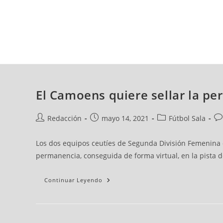
sábado, 08 ago, 2026
AD CEUTA
FÚTBOL
FÚTBOL SALA
BALO
El Camoens quiere sellar la per
Redacción
mayo 14, 2021
Fútbol Sala
Los dos equipos ceutíes de Segunda División Femenina d
permanencia, conseguida de forma virtual, en la pista de
Continuar Leyendo