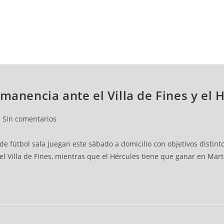
NCESTO
BALONMANO
WATERPOLO
POLIDEPORTIVO
manencia ante el Villa de Fines y el 
Sin comentarios
e fútbol sala juegan este sábado a domicilio con objetivos distin
l Villa de Fines, mientras que el Hércules tiene que ganar en Marto