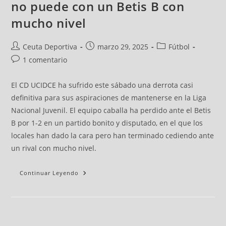
no puede con un Betis B con
mucho nivel
Ceuta Deportiva
marzo 29, 2025
Fútbol
1 comentario
El CD UCIDCE ha sufrido este sábado una derrota casi
definitiva para sus aspiraciones de mantenerse en la Liga
Nacional Juvenil. El equipo caballa ha perdido ante el Betis
B por 1-2 en un partido bonito y disputado, en el que los
locales han dado la cara pero han terminado cediendo ante
un rival con mucho nivel.
Continuar Leyendo