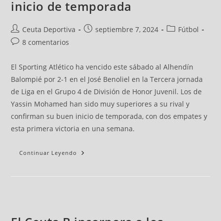
inicio de temporada
Ceuta Deportiva
septiembre 7, 2024
Fútbol
8 comentarios
El Sporting Atlético ha vencido este sábado al Alhendín
Balompié por 2-1 en el José Benoliel en la Tercera jornada
de Liga en el Grupo 4 de División de Honor Juvenil. Los de
Yassin Mohamed han sido muy superiores a su rival y
confirman su buen inicio de temporada, con dos empates y
esta primera victoria en una semana.
Continuar Leyendo