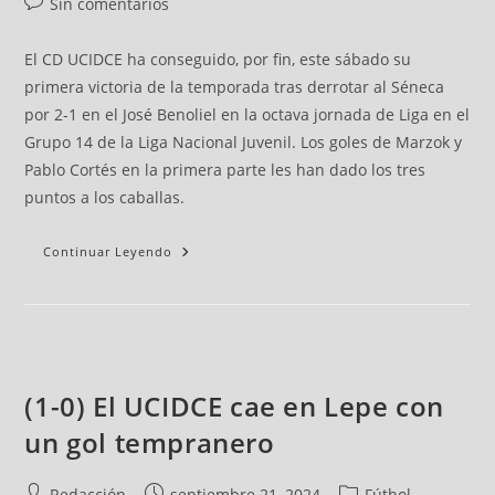
Sin comentarios
El CD UCIDCE ha conseguido, por fin, este sábado su
primera victoria de la temporada tras derrotar al Séneca
por 2-1 en el José Benoliel en la octava jornada de Liga en el
Grupo 14 de la Liga Nacional Juvenil. Los goles de Marzok y
Pablo Cortés en la primera parte les han dado los tres
puntos a los caballas.
Continuar Leyendo
(1-0) El UCIDCE cae en Lepe con
un gol tempranero
Redacción
septiembre 21, 2024
Fútbol