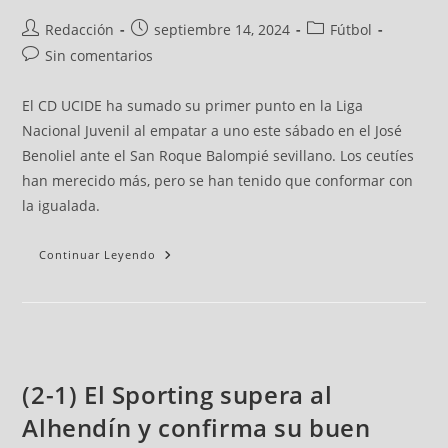
Redacción
septiembre 14, 2024
Fútbol
Sin comentarios
El CD UCIDE ha sumado su primer punto en la Liga
Nacional Juvenil al empatar a uno este sábado en el José
Benoliel ante el San Roque Balompié sevillano. Los ceutíes
han merecido más, pero se han tenido que conformar con
la igualada.
Continuar Leyendo
(2-1) El Sporting supera al
Alhendín y confirma su buen