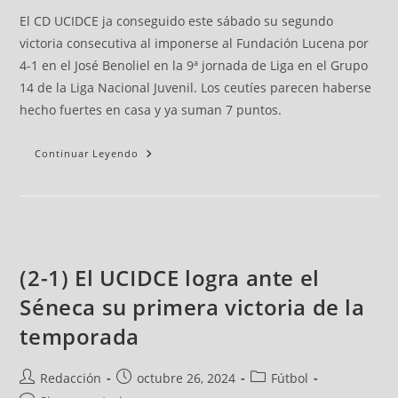
El CD UCIDCE ja conseguido este sábado su segundo
victoria consecutiva al imponerse al Fundación Lucena por
4-1 en el José Benoliel en la 9ª jornada de Liga en el Grupo
14 de la Liga Nacional Juvenil. Los ceutíes parecen haberse
hecho fuertes en casa y ya suman 7 puntos.
Continuar Leyendo
(2-1) El UCIDCE logra ante el
Séneca su primera victoria de la
temporada
Redacción
octubre 26, 2024
Fútbol