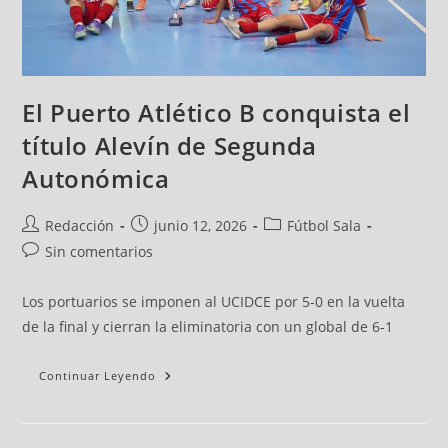
El Puerto Atlético B conquista el
título Alevín de Segunda
Autonómica
Redacción
junio 12, 2026
Fútbol Sala
Sin comentarios
Los portuarios se imponen al UCIDCE por 5-0 en la vuelta
de la final y cierran la eliminatoria con un global de 6-1
Continuar Leyendo