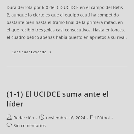
Dura derrota por 6-0 del CD UCIDCE en el campo del Betis
B, aunque lo cierto es que el equipo ceutí ha competido
bastante bien hasta el tramo final de la primera mitad, en
el que recibió tres goles casi consecutivos. Hasta entonces,
el cuadro bético apenas había puesto en aprietos a su rival.
Continuar Leyendo
(1-1) El UCIDCE suma ante el
líder
Redacción
noviembre 16, 2024
Fútbol
Sin comentarios