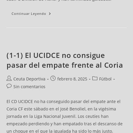
Continuar Leyendo
(1-1) El UCIDCE no consigue
pasar del empate frente al Coria
Ceuta Deportiva
febrero 8, 2025
Fútbol
Sin comentarios
El CD UCIDCE no ha conseguido pasar del empate ante el
Coria CF este sábado en el José Benoliel, en la vigésima
jornada en la Liga Nacional Juvenil. Los ceutíes han
empezado perdiendo y han empatado tras el descanso de
un choque en el que la igualada ha sido lo más justo.