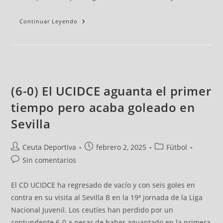
Continuar Leyendo
(6-0) El UCIDCE aguanta el primer
tiempo pero acaba goleado en
Sevilla
Ceuta Deportiva
febrero 2, 2025
Fútbol
Sin comentarios
El CD UCIDCE ha regresado de vacío y con seis goles en
contra en su visita al Sevilla B en la 19ª jornada de la Liga
Nacional Juvenil. Los ceutíes han perdido por un
contundente 6-0 a pesar de haber aguantado en la primera