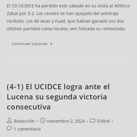
El CD UCIDCE ha perdido este sábado en su visita al Atlético
Zabal por 3-2. Los ceutíes se han quejado del arbitraje
recibido. Los de Anas y Fuad, que habían ganado sus dos
últimos partidos como locales, ven frenada su remontada.
Continuar Leyendo
(4-1) El UCIDCE logra ante el
Lucena su segunda victoria
consecutiva
Redacción
noviembre 2, 2024
Fútbol
1 comentario