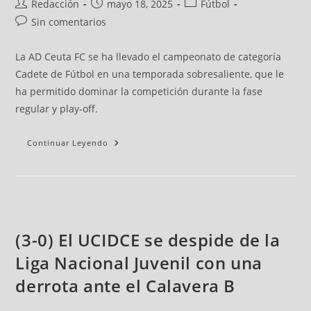
Redacción
mayo 18, 2025
Fútbol
Sin comentarios
La AD Ceuta FC se ha llevado el campeonato de categoría
Cadete de Fútbol en una temporada sobresaliente, que le
ha permitido dominar la competición durante la fase
regular y play-off.
Continuar Leyendo
(3-0) El UCIDCE se despide de la
Liga Nacional Juvenil con una
derrota ante el Calavera B