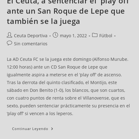
El Ceuta, a sentenciar el ‘play off’
ante un San Roque de Lepe que
también se la juega
Ceuta Deportiva
mayo 1, 2022
Fútbol
Sin comentarios
La AD Ceuta FC se la juega este domingo (Alfonso Murube.
12:00 horas) ante un CD San Roque de Lepe que
igualmente aspira a meterse en el ‘play off’ de ascenso.
Tras la derrota del quinto clasificado, el Montijo, este
sábado en Don Benito (1-0), los blancos, que son cuartos,
con cuatro puntos de renta sobre el Villanovense, que es
sexto, pueden sentenciar prácticamente su presencia en el
‘play off’ si vencen a los leperos.
Continuar Leyendo