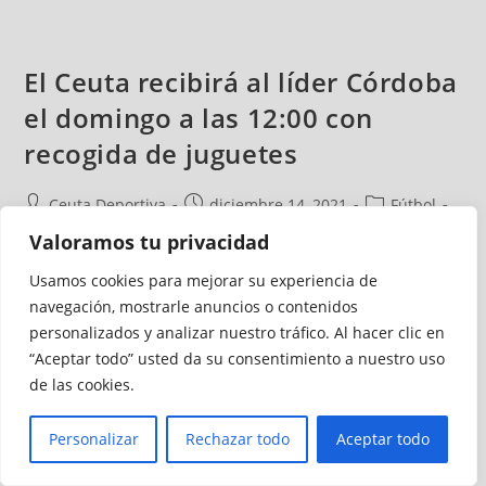
El Ceuta recibirá al líder Córdoba
el domingo a las 12:00 con
recogida de juguetes
Ceuta Deportiva
diciembre 14, 2021
Fútbol
6 comentarios
Valoramos tu privacidad
Usamos cookies para mejorar su experiencia de
La AD Ceuta FC, aún disfrutando del empate con sabor a
navegación, mostrarle anuncios o contenidos
victoria conquistado ‘in extremis’ en el campo del San
personalizados y analizar nuestro tráfico. Al hacer clic en
Roque de Lepe, afila ya las armas para recibir el domingo
“Aceptar todo” usted da su consentimiento a nuestro uso
que viene en el Murube al Córdoba, líder destacado del
de las cookies.
Grupo IV de Segunda RFEF. Un partido en el que se espera
un gran ambiente y para el que se ha organizado una
Personalizar
Rechazar todo
Aceptar todo
recogida de juguetes.