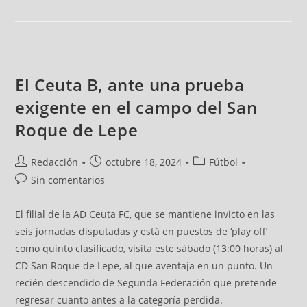
El Ceuta B, ante una prueba
exigente en el campo del San
Roque de Lepe
Redacción
octubre 18, 2024
Fútbol
Sin comentarios
El filial de la AD Ceuta FC, que se mantiene invicto en las
seis jornadas disputadas y está en puestos de ‘play off’
como quinto clasificado, visita este sábado (13:00 horas) al
CD San Roque de Lepe, al que aventaja en un punto. Un
recién descendido de Segunda Federación que pretende
regresar cuanto antes a la categoría perdida.