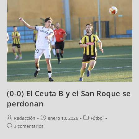
(0-0) El Ceuta B y el San Roque se
perdonan
Redacción
enero 10, 2026
Fútbol
3 comentarios