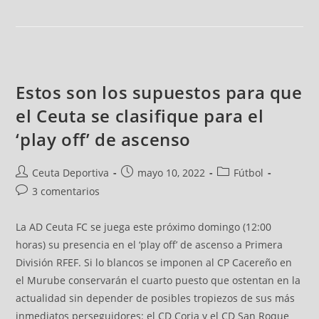
Estos son los supuestos para que
el Ceuta se clasifique para el
‘play off’ de ascenso
Ceuta Deportiva
mayo 10, 2022
Fútbol
3 comentarios
La AD Ceuta FC se juega este próximo domingo (12:00
horas) su presencia en el ‘play off’ de ascenso a Primera
División RFEF. Si lo blancos se imponen al CP Cacereño en
el Murube conservarán el cuarto puesto que ostentan en la
actualidad sin depender de posibles tropiezos de sus más
inmediatos perseguidores: el CD Coria y el CD San Roque