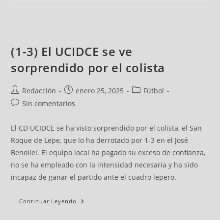
(1-3) El UCIDCE se ve
sorprendido por el colista
Redacción
enero 25, 2025
Fútbol
Sin comentarios
El CD UCIDCE se ha visto sorprendido por el colista, el San
Roque de Lepe, que lo ha derrotado por 1-3 en el José
Benoliel. El equipo local ha pagado su exceso de confianza,
no se ha empleado con la intensidad necesaria y ha sido
incapaz de ganar el partido ante el cuadro lepero.
Continuar Leyendo