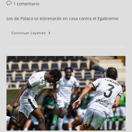
1 comentario
Los de Polaco se estrenarán en casa contra el Egabrense
Continuar Leyendo