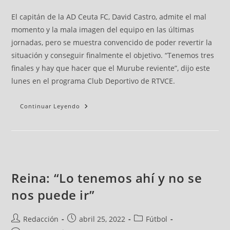
El capitán de la AD Ceuta FC, David Castro, admite el mal
momento y la mala imagen del equipo en las últimas
jornadas, pero se muestra convencido de poder revertir la
situación y conseguir finalmente el objetivo. “Tenemos tres
finales y hay que hacer que el Murube reviente”, dijo este
lunes en el programa Club Deportivo de RTVCE.
Continuar Leyendo
Reina: “Lo tenemos ahí y no se
nos puede ir”
Redacción
abril 25, 2022
Fútbol