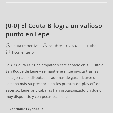
(0-0) El Ceuta B logra un valioso
punto en Lepe
Ceuta Deportiva
octubre 19, 2024
Fútbol
1 comentario
La AD Ceuta FC ‘B’ ha empatado este sábado en su visita al
San Roque de Lepe y se mantiene sigue invicta tras las
siete jornadas disputadas, además de garantizarse una
semana más su presencia en los puestos de ‘play off’ de
ascenso. Leperos y caballas han protagonizado un duelo
muy disputado y con pocas ocasiones.
Continuar Leyendo