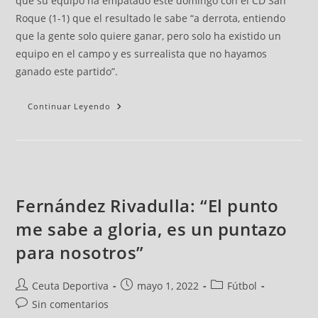
que su equipo ha empatado este domingo con el CD San
Roque (1-1) que el resultado le sabe “a derrota, entiendo
que la gente solo quiere ganar, pero solo ha existido un
equipo en el campo y es surrealista que no hayamos
ganado este partido”.
Continuar Leyendo
Fernández Rivadulla: “El punto
me sabe a gloria, es un puntazo
para nosotros”
Ceuta Deportiva
mayo 1, 2022
Fútbol
Sin comentarios