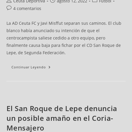
Ceuta Deportiva
agosto 12, 2022
Fútbol
4 comentarios
La AD Ceuta FC y Javi Misffut separan sus caminos. El club
blanco había anunciado su intención de que el
centrocampista saliese cedido a otro equipo, pero
finalmente causa baja para fichar por el CD San Roque de
Lepe, de Segunda Federación.
Continuar Leyendo
El San Roque de Lepe denuncia
un posible amaño en el Coria-
Mensajero