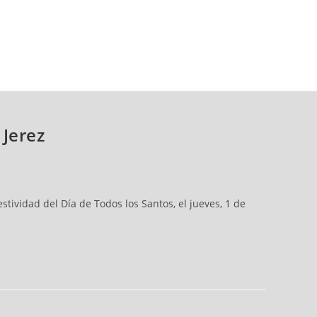
 Jerez
tividad del Día de Todos los Santos, el jueves, 1 de