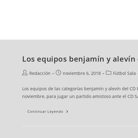
viernes, 07 ago, 2026
AD CEUTA
FÚTBOL
FÚTBOL SALA
BALO
Los equipos benjamín y alevín 
Redacción
noviembre 6, 2018
Fútbol Sala
Los equipos de las categorías benjamín y alevín del CD P
noviembre, para jugar un partido amistoso ante el CD S
Continuar Leyendo