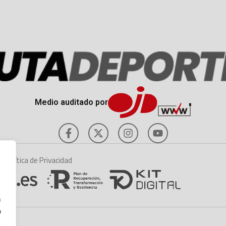
Medio auditado por
es
Política de Privacidad
n
o