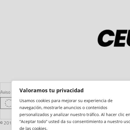
Valoramos tu privacidad
Aviso Legal
Declaración de Accesibilidad
Mapa del Sitio
Política de Cooki
Usamos cookies para mejorar su experiencia de
navegación, mostrarle anuncios o contenidos
personalizados y analizar nuestro tráfico. Al hacer clic e
“Aceptar todo” usted da su consentimiento a nuestro us
© 2012 - 2026 Ceuta Deportiva - Diario Digital Deportivo
de las cookies.