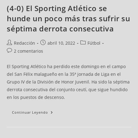
(4-0) El Sporting Atlético se
hunde un poco más tras sufrir su
séptima derrota consecutiva
Redacción
abril 10, 2022
Fútbol
2 comentarios
El Sporting Atlético ha perdido este domingo en el campo
del San Félix malagueño en la 35ª jornada de Liga en el
Grupo IV de la División de Honor Juvenil. Ha sido la séptima
derrota consecutiva del conjunto ceutí, que sigue hundido
en los puestos de descenso.
Continuar Leyendo