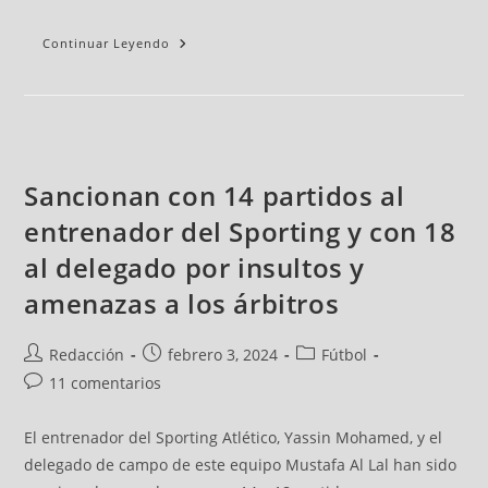
Continuar Leyendo
Sancionan con 14 partidos al
entrenador del Sporting y con 18
al delegado por insultos y
amenazas a los árbitros
Redacción
febrero 3, 2024
Fútbol
11 comentarios
El entrenador del Sporting Atlético, Yassin Mohamed, y el
delegado de campo de este equipo Mustafa Al Lal han sido