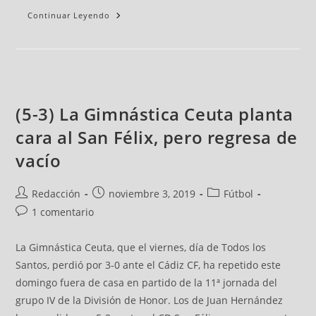
Continuar Leyendo
(5-3) La Gimnástica Ceuta planta
cara al San Félix, pero regresa de
vacío
Redacción
noviembre 3, 2019
Fútbol
1 comentario
La Gimnástica Ceuta, que el viernes, día de Todos los
Santos, perdió por 3-0 ante el Cádiz CF, ha repetido este
domingo fuera de casa en partido de la 11ª jornada del
grupo IV de la División de Honor. Los de Juan Hernández