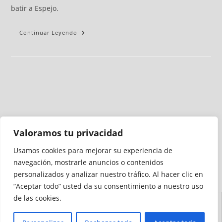
batir a Espejo.
Continuar Leyendo
Valoramos tu privacidad
Usamos cookies para mejorar su experiencia de
Medio auditado por
navegación, mostrarle anuncios o contenidos
personalizados y analizar nuestro tráfico. Al hacer clic en
“Aceptar todo” usted da su consentimiento a nuestro uso
de las cookies.
Aviso
Declaración de
Mapa del
Política de
Política de
Legal
Accesibilidad
Sitio
Cookies
Privacidad