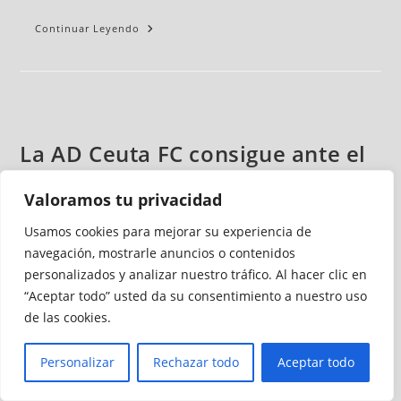
Continuar Leyendo
La AD Ceuta FC consigue ante el
Rota la mayor goleada en
Valoramos tu privacidad
Tercera en su partido 300
Usamos cookies para mejorar su experiencia de
navegación, mostrarle anuncios o contenidos
Juanma Navas
diciembre 2, 2019
Fútbol
personalizados y analizar nuestro tráfico. Al hacer clic en
1 comentario
“Aceptar todo” usted da su consentimiento a nuestro uso
de las cookies.
Decía Antonio Ruiz 'Romerito', entrenador del CD Rota, que
nunca había perdido un partido por 7-0 y de haberle
Personalizar
Rechazar todo
Aceptar todo
sucedido estaría muy enojado en el vestuario, pidiendo
explicaciones a sus compañeros. La AD Ceuta FC firmó el