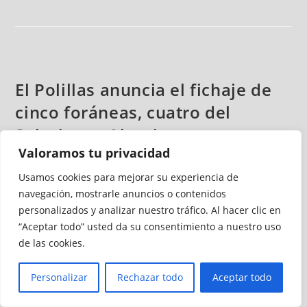
El Polillas anuncia el fichaje de
cinco foráneas, cuatro del
Salesianos Algeciras
Valoramos tu privacidad
Redacción
julio 11, 2017
Fútbol
Usamos cookies para mejorar su experiencia de
8 comentarios
navegación, mostrarle anuncios o contenidos
personalizados y analizar nuestro tráfico. Al hacer clic en
El CD Polillas Ceuta ha dado a conocer en una escueta nota
“Aceptar todo” usted da su consentimiento a nuestro uso
de prensa el nombre de las cinco jugadoras foráneas que
de las cookies.
formarán parte del equipo ceutí en su aventura en el grupo
4 de la Segunda División Femenina. El club que preside
Personalizar
Rechazar todo
Aceptar todo
Jesús Quintero ha fichado a Tati, Cori, Desi e Irene
procedentes del Salesianos Algeciras y a Alba; algunas de