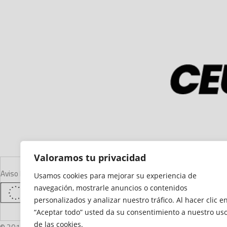
Valoramos tu privacidad
Aviso Legal
Declaración de Accesibilidad
Mapa del Sitio
Política de Cooki
Usamos cookies para mejorar su experiencia de
navegación, mostrarle anuncios o contenidos
personalizados y analizar nuestro tráfico. Al hacer clic e
“Aceptar todo” usted da su consentimiento a nuestro us
de las cookies.