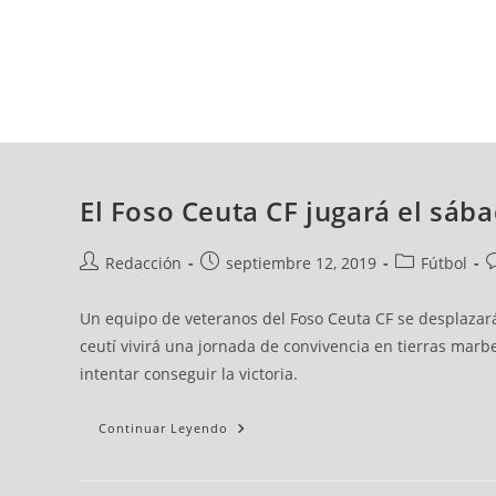
sábado, 08 ago, 2026
AD CEUTA
FÚTBOL
FÚTBOL SALA
BALO
El Foso Ceuta CF jugará el sá
Redacción
septiembre 12, 2019
Fútbol
Un equipo de veteranos del Foso Ceuta CF se desplazará
ceutí vivirá una jornada de convivencia en tierras marb
intentar conseguir la victoria.
Continuar Leyendo