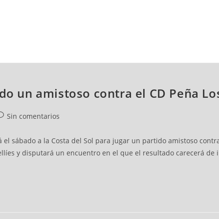
NCESTO
BALONMANO
WATERPOLO
POLIDEPORTIVO
bado un amistoso contra el CD Peña L
Sin comentarios
 el sábado a la Costa del Sol para jugar un partido amistoso cont
ellíes y disputará un encuentro en el que el resultado carecerá d