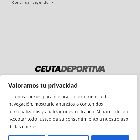
Continuar Leyendo
Medio auditado por
Valoramos tu privacidad
Usamos cookies para mejorar su experiencia de
navegación, mostrarle anuncios o contenidos
personalizados y analizar nuestro tráfico. Al hacer clic en
Aviso
Declaración de
Mapa del
Política de
Política de
“Aceptar todo” usted da su consentimiento a nuestro uso
Legal
Accesibilidad
Sitio
Cookies
Privacidad
de las cookies.