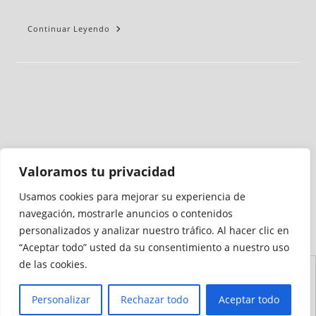
Continuar Leyendo
Valoramos tu privacidad
Usamos cookies para mejorar su experiencia de
Medio auditado por
navegación, mostrarle anuncios o contenidos
personalizados y analizar nuestro tráfico. Al hacer clic en
“Aceptar todo” usted da su consentimiento a nuestro uso
de las cookies.
Aviso
Declaración de
Mapa del
Política de
Política de
Legal
Accesibilidad
Sitio
Cookies
Privacidad
Personalizar
Rechazar todo
Aceptar todo