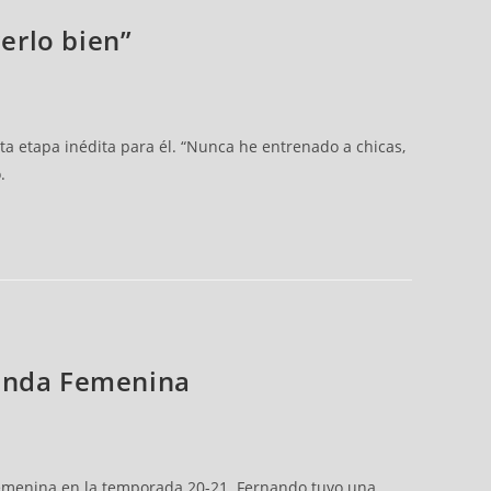
erlo bien”
 etapa inédita para él. “Nunca he entrenado a chicas,
.
gunda Femenina
emenina en la temporada 20-21. Fernando tuvo una