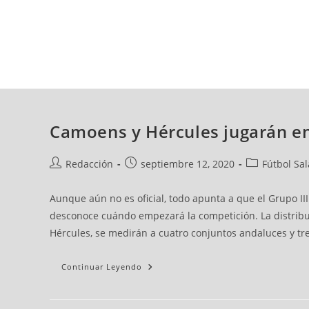
sábado, 08 ago, 2026
AD CEUTA
FÚTBOL
FÚTBOL SALA
BALO
Camoens y Hércules jugarán en
Redacción
septiembre 12, 2020
Fútbol Sal
Aunque aún no es oficial, todo apunta a que el Grupo II
desconoce cuándo empezará la competición. La distribuc
Hércules, se medirán a cuatro conjuntos andaluces y tr
Continuar Leyendo