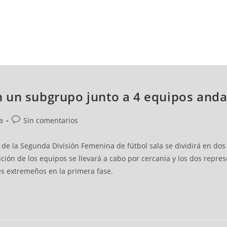
NCESTO
BALONMANO
WATERPOLO
POLIDEPORTIVO
 un subgrupo junto a 4 equipos anda
a
Sin comentarios
I de la Segunda División Femenina de fútbol sala se dividirá en d
ión de los equipos se llevará a cabo por cercanía y los dos repres
es extremeños en la primera fase.