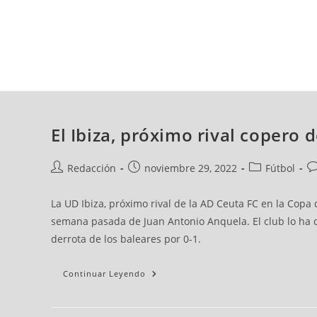
viernes, 07 ago, 2026
AD CEUTA
FÚTBOL
FÚTBOL SALA
BALO
El Ibiza, próximo rival copero 
Redacción
noviembre 29, 2022
Fútbol
La UD Ibiza, próximo rival de la AD Ceuta FC en la Copa
semana pasada de Juan Antonio Anquela. El club lo ha c
derrota de los baleares por 0-1.
Continuar Leyendo