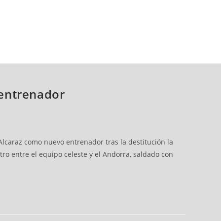
 entrenador
Alcaraz como nuevo entrenador tras la destitución la
o entre el equipo celeste y el Andorra, saldado con