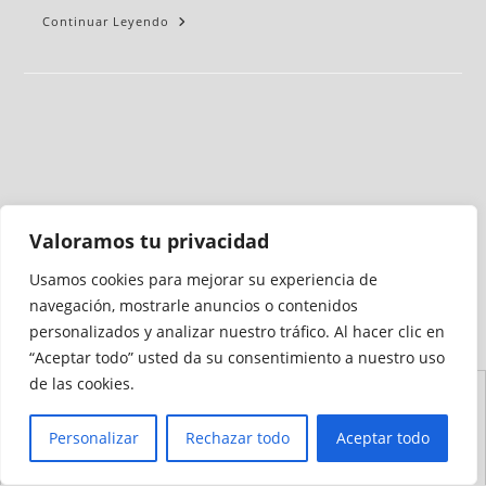
Continuar Leyendo
Valoramos tu privacidad
Usamos cookies para mejorar su experiencia de
Medio auditado por
navegación, mostrarle anuncios o contenidos
personalizados y analizar nuestro tráfico. Al hacer clic en
“Aceptar todo” usted da su consentimiento a nuestro uso
de las cookies.
Aviso
Declaración de
Mapa del
Política de
Política de
Legal
Accesibilidad
Sitio
Cookies
Privacidad
Personalizar
Rechazar todo
Aceptar todo