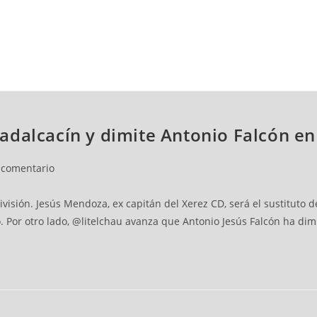
NCESTO
BALONMANO
WATERPOLO
POLIDEPORTIVO
adalcacín y dimite Antonio Falcón en
 comentario
visión. Jesús Mendoza, ex capitán del Xerez CD, será el sustituto d
. Por otro lado, @litelchau avanza que Antonio Jesús Falcón ha di