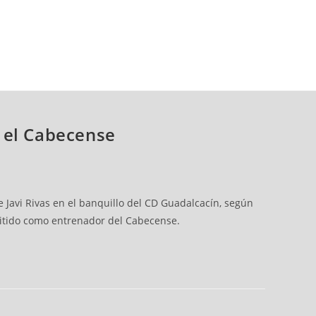
 el Cabecense
e Javi Rivas en el banquillo del CD Guadalcacín, según
mitido como entrenador del Cabecense.