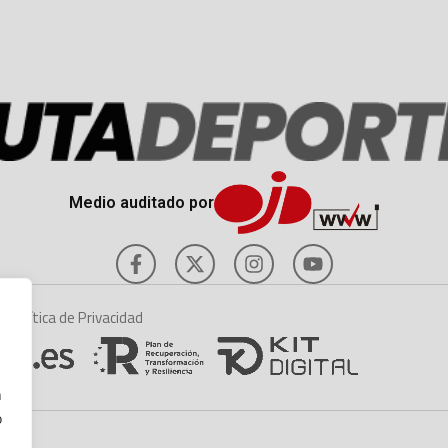
Medio auditado por
es
Política de Privacidad
n
o