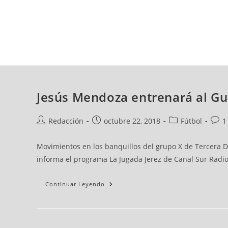
jueves, 06 ago, 2026
AD CEUTA
FÚTBOL
FÚTBOL SALA
BALO
Jesús Mendoza entrenará al Gu
Redacción
octubre 22, 2018
Fútbol
1
Movimientos en los banquillos del grupo X de Tercera Di
informa el programa La Jugada Jerez de Canal Sur Radio
Continuar Leyendo