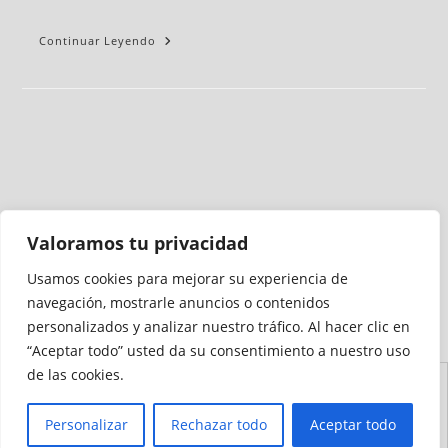
Continuar Leyendo
Valoramos tu privacidad
Usamos cookies para mejorar su experiencia de
Medio auditado por
navegación, mostrarle anuncios o contenidos
personalizados y analizar nuestro tráfico. Al hacer clic en
“Aceptar todo” usted da su consentimiento a nuestro uso
de las cookies.
Aviso
Declaración de
Mapa del
Política de
Política de
Legal
Accesibilidad
Sitio
Cookies
Privacidad
Personalizar
Rechazar todo
Aceptar todo