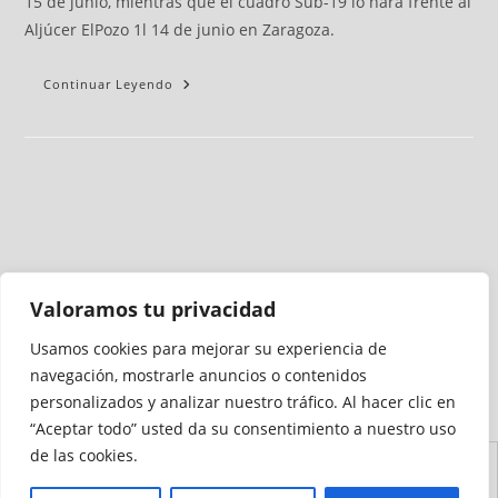
15 de junio, mientras que el cuadro Sub-19 lo hará frente al
Aljúcer ElPozo 1l 14 de junio en Zaragoza.
Continuar Leyendo
Valoramos tu privacidad
Usamos cookies para mejorar su experiencia de
Medio auditado por
navegación, mostrarle anuncios o contenidos
personalizados y analizar nuestro tráfico. Al hacer clic en
“Aceptar todo” usted da su consentimiento a nuestro uso
de las cookies.
Aviso
Declaración de
Mapa del
Política de
Política de