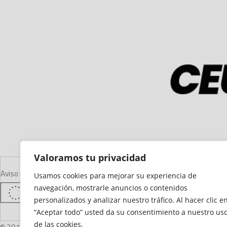
Valoramos tu privacidad
Aviso Legal
Declaración de Accesibilidad
Mapa del Sitio
Política de Cooki
Usamos cookies para mejorar su experiencia de
navegación, mostrarle anuncios o contenidos
personalizados y analizar nuestro tráfico. Al hacer clic e
“Aceptar todo” usted da su consentimiento a nuestro us
de las cookies.