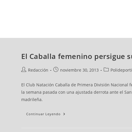
jueves, 06 ago, 2026
AD CEUTA
FÚTBOL
FÚTBOL SALA
BALO
El Caballa femenino persigue s
Redacción
noviembre 30, 2013
Polideport
El Club Natación Caballa de Primera División Nacional f
la semana pasada con una ajustada derrota ante el Sant
madrileña.
Continuar Leyendo