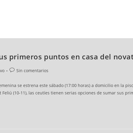
NCESTO
BALONMANO
WATERPOLO
POLIDEPORTIVO
us primeros puntos en casa del nova
ivo
Sin comentarios
emenina se estrena este sábado (17:00 horas) a domicilio en la pis
 Feliú (10-11), las ceutíes tienen serias opciones de sumar sus p