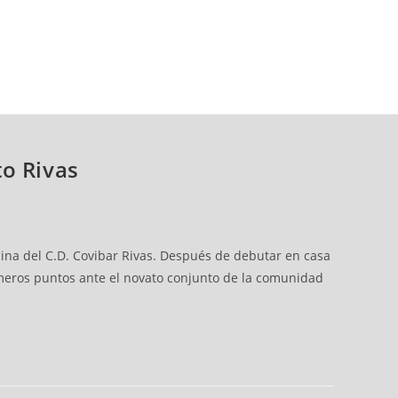
to Rivas
cina del C.D. Covibar Rivas. Después de debutar en casa
rimeros puntos ante el novato conjunto de la comunidad