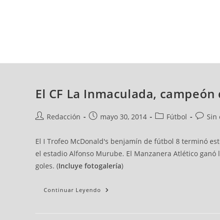
sábado, 08 ago, 2026
AD CEUTA
FÚTBOL
FÚTBOL SALA
BALO
El CF La Inmaculada, campeón 
Redacción
mayo 30, 2014
Fútbol
Sin
El I Trofeo McDonald's benjamín de fútbol 8 terminó est
el estadio Alfonso Murube. El Manzanera Atlético ganó l
goles. (
Incluye fotogalería
)
Continuar Leyendo