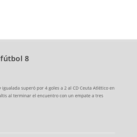
fútbol 8
 igualada superó por 4 goles a 2 al CD Ceuta Atlético en
altis al terminar el encuentro con un empate a tres