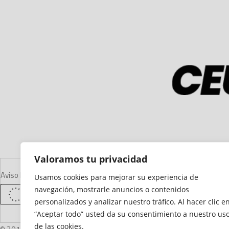
Valoramos tu privacidad
Aviso Legal
Declaración de Accesibilidad
Mapa del Sitio
Política de Cooki
Usamos cookies para mejorar su experiencia de
navegación, mostrarle anuncios o contenidos
personalizados y analizar nuestro tráfico. Al hacer clic e
“Aceptar todo” usted da su consentimiento a nuestro us
de las cookies.