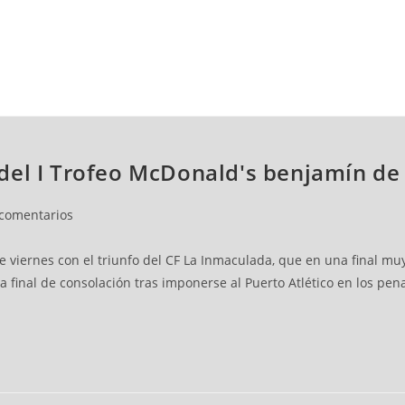
NCESTO
BALONMANO
WATERPOLO
POLIDEPORTIVO
del I Trofeo McDonald's benjamín de 
 comentarios
e viernes con el triunfo del CF La Inmaculada, que en una final muy
a final de consolación tras imponerse al Puerto Atlético en los pen