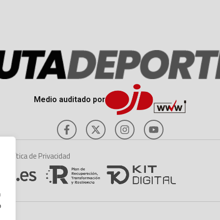
Medio auditado por
es
Política de Privacidad
n
o