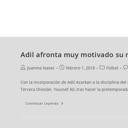
sábado, 08 ago, 2026
AD CEUTA
FÚTBOL
FÚTBOL SALA
BALO
Adil afronta muy motivado su n
Juanma Navas
febrero 1, 2018
Fútbol
Con la incorporación de Adil Azarkan a la disciplina de
Tercera División. Youssef Alí, tras hacer la pretemporad
Continuar Leyendo