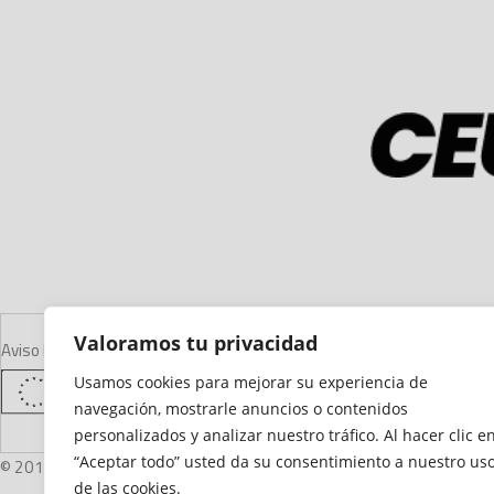
Valoramos tu privacidad
Aviso Legal
Declaración de Accesibilidad
Mapa del Sitio
Política de Cooki
Usamos cookies para mejorar su experiencia de
navegación, mostrarle anuncios o contenidos
personalizados y analizar nuestro tráfico. Al hacer clic e
“Aceptar todo” usted da su consentimiento a nuestro us
© 2012 - 2026 Ceuta Deportiva - Diario Digital Deportivo
de las cookies.