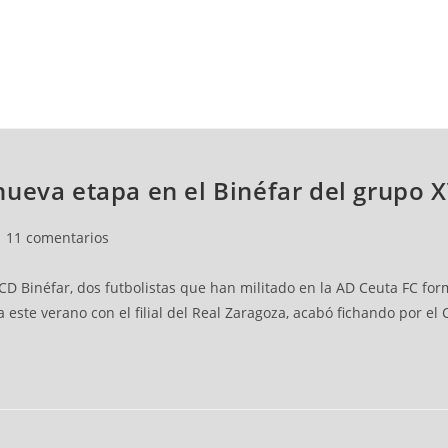
NCESTO
BALONMANO
WATERPOLO
POLIDEPORTIVO
ueva etapa en el Binéfar del grupo XV
11 comentarios
l CD Binéfar, dos futbolistas que han militado en la AD Ceuta FC fo
a este verano con el filial del Real Zaragoza, acabó fichando por e