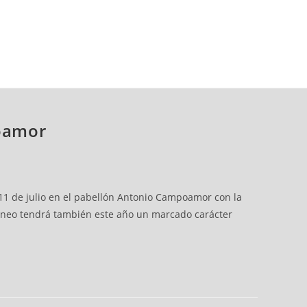
poamor
l 11 de julio en el pabellón Antonio Campoamor con la
torneo tendrá también este año un marcado carácter