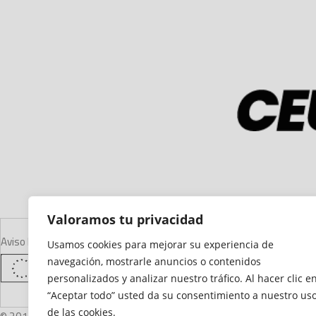
Valoramos tu privacidad
Aviso Legal
Declaración de Accesibilidad
Mapa del Sitio
Política de Cooki
Usamos cookies para mejorar su experiencia de
navegación, mostrarle anuncios o contenidos
personalizados y analizar nuestro tráfico. Al hacer clic e
“Aceptar todo” usted da su consentimiento a nuestro us
de las cookies.