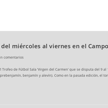
NCESTO
BALONMANO
WATERPOLO
POLIDEPORTIVO
, del miércoles al viernes en el Cam
in comentarios
VI Trofeo de Fútbol Sala ‘Virgen del Carmen’ que se disputa del 9 a
 (prebenjamín, benjamín y alevín). Como en la pasada edición, el 