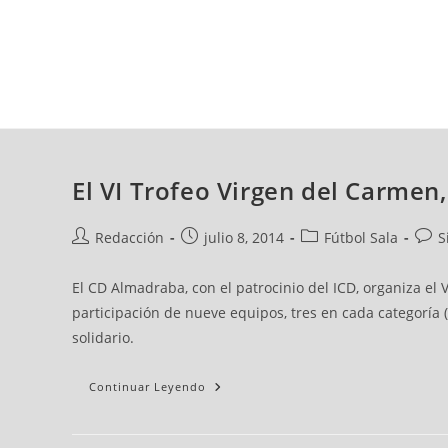
viernes, 07 ago, 2026
AD CEUTA
FÚTBOL
FÚTBOL SALA
BALO
El VI Trofeo Virgen del Carmen
Redacción
julio 8, 2014
Fútbol Sala
S
El CD Almadraba, con el patrocinio del ICD, organiza el 
participación de nueve equipos, tres en cada categoría
solidario.
Continuar Leyendo