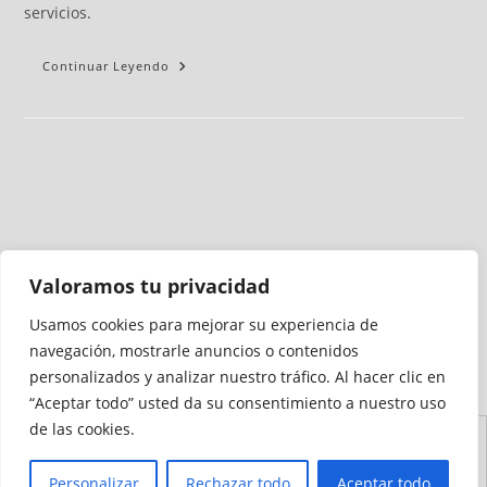
servicios.
Continuar Leyendo
Valoramos tu privacidad
Usamos cookies para mejorar su experiencia de
Medio auditado por
navegación, mostrarle anuncios o contenidos
personalizados y analizar nuestro tráfico. Al hacer clic en
“Aceptar todo” usted da su consentimiento a nuestro uso
de las cookies.
Aviso
Declaración de
Mapa del
Política de
Política de
Legal
Accesibilidad
Sitio
Cookies
Privacidad
Personalizar
Rechazar todo
Aceptar todo