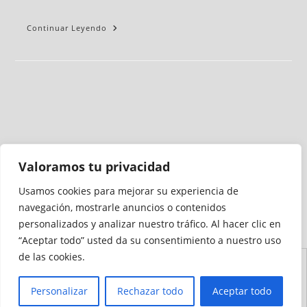
Continuar Leyendo
Valoramos tu privacidad
Usamos cookies para mejorar su experiencia de
Medio auditado por
navegación, mostrarle anuncios o contenidos
personalizados y analizar nuestro tráfico. Al hacer clic en
“Aceptar todo” usted da su consentimiento a nuestro uso
de las cookies.
Aviso
Declaración de
Mapa del
Política de
Política de
Legal
Accesibilidad
Sitio
Cookies
Privacidad
Personalizar
Rechazar todo
Aceptar todo