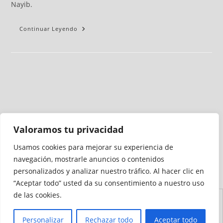
Nayib.
Continuar Leyendo
Valoramos tu privacidad
Usamos cookies para mejorar su experiencia de
Medio auditado por
navegación, mostrarle anuncios o contenidos
personalizados y analizar nuestro tráfico. Al hacer clic en
“Aceptar todo” usted da su consentimiento a nuestro uso
de las cookies.
Aviso
Declaración de
Mapa del
Política de
Política de
Legal
Accesibilidad
Sitio
Cookies
Privacidad
Personalizar
Rechazar todo
Aceptar todo