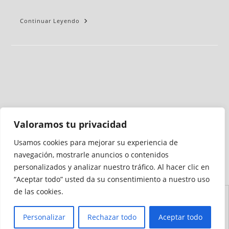
Continuar Leyendo
Valoramos tu privacidad
Usamos cookies para mejorar su experiencia de
Medio auditado por
navegación, mostrarle anuncios o contenidos
personalizados y analizar nuestro tráfico. Al hacer clic en
“Aceptar todo” usted da su consentimiento a nuestro uso
de las cookies.
Aviso
Declaración de
Mapa del
Política de
Política de
Legal
Accesibilidad
Sitio
Cookies
Privacidad
Personalizar
Rechazar todo
Aceptar todo