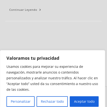
Continuar Leyendo
Valoramos tu privacidad
Usamos cookies para mejorar su experiencia de
Medio auditado por
navegación, mostrarle anuncios o contenidos
personalizados y analizar nuestro tráfico. Al hacer clic en
“Aceptar todo” usted da su consentimiento a nuestro uso
de las cookies.
Aviso
Declaración de
Mapa del
Política de
Política de
Legal
Accesibilidad
Sitio
Cookies
Privacidad
Personalizar
Rechazar todo
Aceptar todo