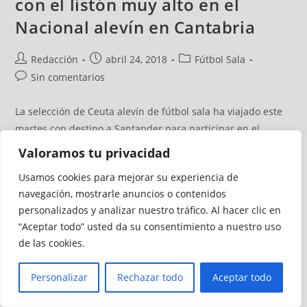
con el listón muy alto en el
Nacional alevín en Cantabria
Redacción
abril 24, 2018
Fútbol Sala
Sin comentarios
La selección de Ceuta alevín de fútbol sala ha viajado este
martes con destino a Santander para participar en el
Campeonato de España de Selecciones Autonómicas que
Valoramos tu privacidad
este miércoles comienza en las localidades de Liencres y
Usamos cookies para mejorar su experiencia de
Parbayón. El equipo ceutí debutará el miércoles a las 19:30
navegación, mostrarle anuncios o contenidos
horas ante el perdedor del enfrentamiento entre Madrid y
personalizados y analizar nuestro tráfico. Al hacer clic en
Castilla La Mancha, sus dos rivales en el grupo C, que se
“Aceptar todo” usted da su consentimiento a nuestro uso
medirán a las 13:00 horas.
de las cookies.
Continuar Leyendo
Personalizar
Rechazar todo
Aceptar todo