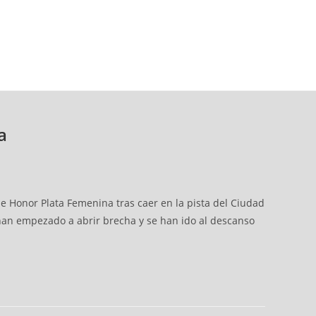
a
de Honor Plata Femenina tras caer en la pista del Ciudad
s han empezado a abrir brecha y se han ido al descanso