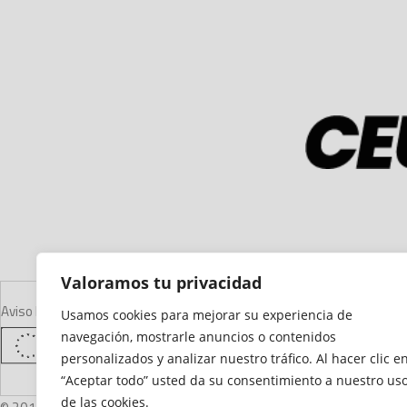
Valoramos tu privacidad
Aviso Legal
Declaración de Accesibilidad
Mapa del Sitio
Política de Cooki
Usamos cookies para mejorar su experiencia de
navegación, mostrarle anuncios o contenidos
personalizados y analizar nuestro tráfico. Al hacer clic e
“Aceptar todo” usted da su consentimiento a nuestro us
de las cookies.