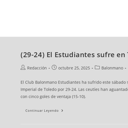
jueves, 06 ago, 2026
AD CEUTA
FÚTBOL
FÚTBOL SALA
BALO
(29-24) El Estudiantes sufre en
Redacción
octubre 25, 2025
Balonmano
El Club Balonmano Estudiantes ha sufrido este sábado su
Imperial de Toledo por 29-24. Las ceutíes han aguantado
con cinco goles de ventaja (15-10).
Continuar Leyendo